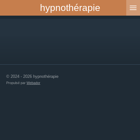
hypnothérapie
Passer
au
contenu
principal
© 2024 - 2026 hypnothérapie
Propulsé par
Webador